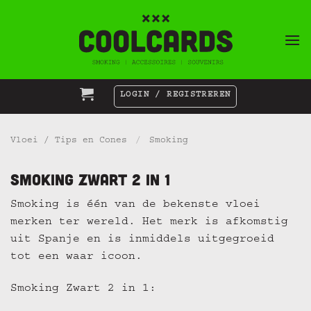
Ga
naar
inhoud
LOGIN / REGISTREREN
Vloei / Tips en Cones
/
Smoking
Smoking Zwart 2 in 1
Smoking is één van de bekenste vloei
merken ter wereld. Het merk is afkomstig
uit Spanje en is inmiddels uitgegroeid
tot een waar icoon.
Smoking Zwart 2 in 1: