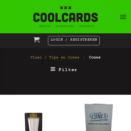
Ga
naar
inhoud
LOGIN / REGISTREREN
Vloei / Tips en Cones
/
Cones
Filter