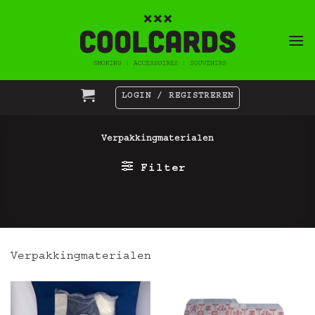
Ga
naar
inhoud
LOGIN / REGISTREREN
Verpakkingmaterialen
Filter
Verpakkingmaterialen