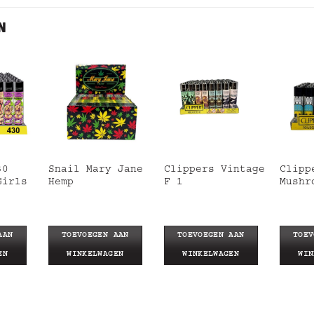
N
30
Snail Mary Jane
Clippers Vintage
Clipp
Girls
Hemp
F 1
Mushr
AAN
TOEVOEGEN AAN
TOEVOEGEN AAN
TOEV
EN
WINKELWAGEN
WINKELWAGEN
WIN