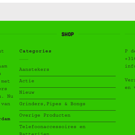
Shop
ht
Categories
P d
+31
aam
inf
Aanstekers
s
Ver
Actie
 met
en 
ers
Nieuw
n. Nu
Grinders,Pipes & Bongs
 van
Overige Producten
rdam
Telefoonaccessoires en
Batterijen