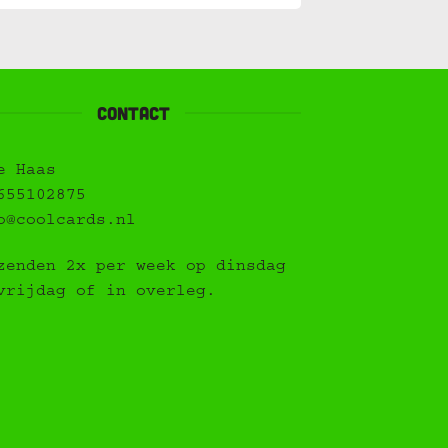
contact
e Haas
655102875
o@coolcards.nl
zenden 2x per week op dinsdag
vrijdag of in overleg.