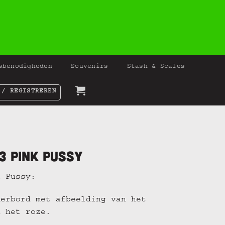
sbenodigheden
Souvenirs
Stash & Scales
 / REGISTREREN
3 Pink Pussy
k Pussy:
merbord met afbeelding van het
n het roze.