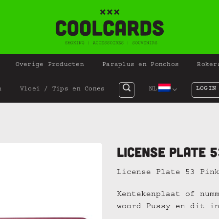
Overige Producten
Paraplus en Ponchos
Roker
LOGIN
n
Vloei / Tips en Cones
NL
License Plate 5
License Plate 53 Pin
Kentekenplaat of num
woord Pussy en dit i