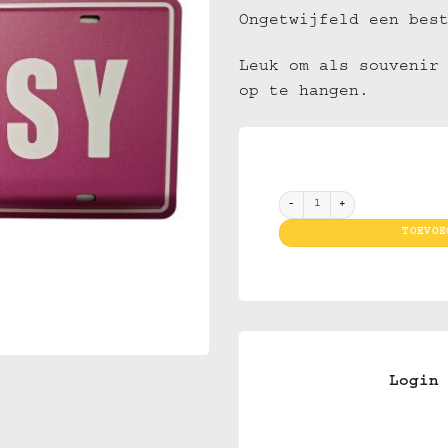
Ongetwijfeld een bes
Leuk om als souvenir
op te hangen.
License Plate 53 Pink Pussy 
TOEVOE
Login