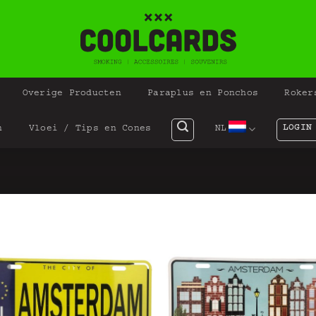
Overige Producten
Paraplus en Ponchos
Roker
LOGIN
n
Vloei / Tips en Cones
NL