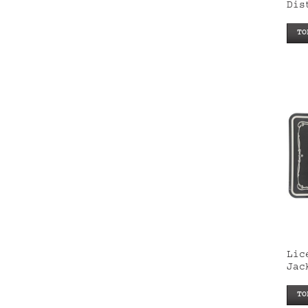
Dis
TO
Lic
Jac
TO