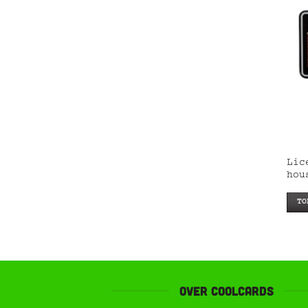
Lic
hou
TO
Over Coolcards