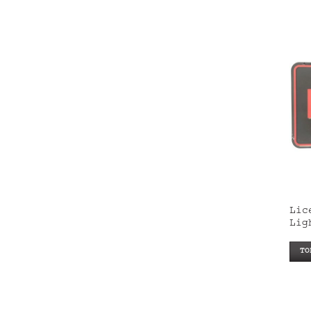
Lic
Lig
TO