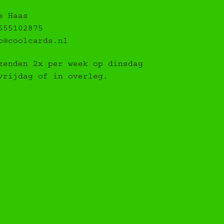
e Haas
655102875
o@coolcards.nl
zenden 2x per week op dinsdag
vrijdag of in overleg.