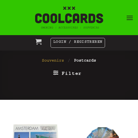
Ga
naar
inhoud
LOGIN / REGISTREREN
Souvenirs
/
Postcards
Filter