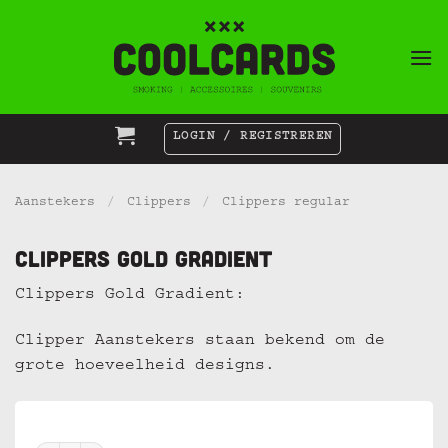
Ga
naar
inhoud
LOGIN / REGISTREREN
Aanstekers
/
Clippers
/
Clippers regular
Clippers Gold Gradient
Clippers Gold Gradient:
Clipper Aanstekers staan bekend om de
grote hoeveelheid designs.