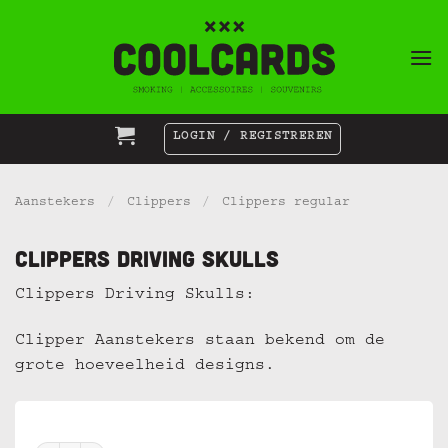
Ga
naar
inhoud
LOGIN / REGISTREREN
Aanstekers
/
Clippers
/
Clippers regular
Clippers Driving Skulls
Clippers Driving Skulls:
Clipper Aanstekers staan bekend om de
grote hoeveelheid designs.