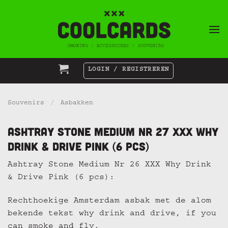
Ga
naar
inhoud
LOGIN / REGISTREREN
Souvenirs
/
Asbakken
Ashtray Stone Medium Nr 27 XXX Why
Drink & Drive Pink (6 pcs)
Ashtray Stone Medium Nr 26 XXX Why Drink
& Drive Pink (6 pcs):
Rechthoekige Amsterdam asbak met de alom
bekende tekst why drink and drive, if you
can smoke and fly.