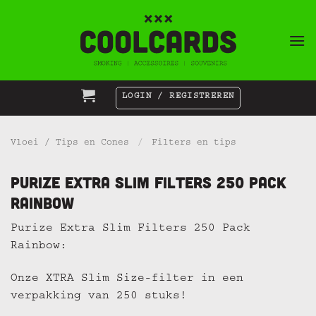
Ga
naar
inhoud
LOGIN / REGISTREREN
Vloei / Tips en Cones
/
Filters en tips
Purize Extra Slim Filters 250 Pack
Rainbow
Purize Extra Slim Filters 250 Pack
Rainbow:
Onze XTRA Slim Size-filter in een
verpakking van 250 stuks!