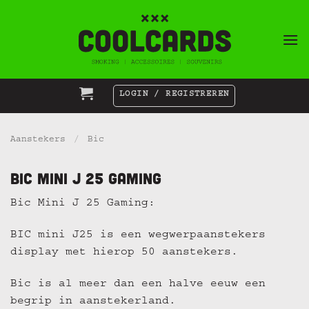
Ga
naar
inhoud
LOGIN / REGISTREREN
Aanstekers
/
Bic
Bic Mini J 25 Gaming
Bic Mini J 25 Gaming:
BIC mini J25 is een wegwerpaanstekers
display met hierop 50 aanstekers.
Bic is al meer dan een halve eeuw een
begrip in aanstekerland.