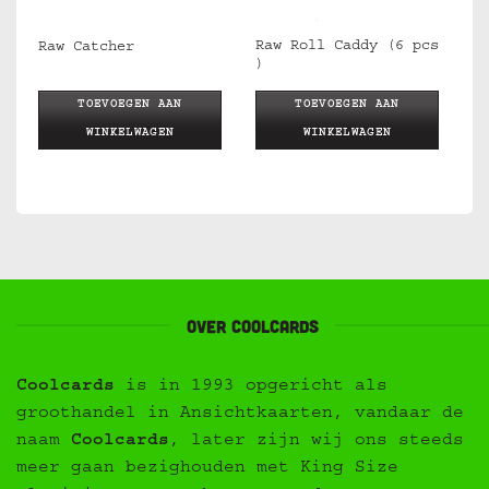
10
Raw Roll Caddy (6 pcs
Raw Catcher
)
TOEVOEGEN AAN
TOEVOEGEN AAN
WINKELWAGEN
WINKELWAGEN
Over Coolcards
Coolcards
is in 1993 opgericht als
groothandel in Ansichtkaarten, vandaar de
naam
Coolcards
, later zijn wij ons steeds
meer gaan bezighouden met King Size