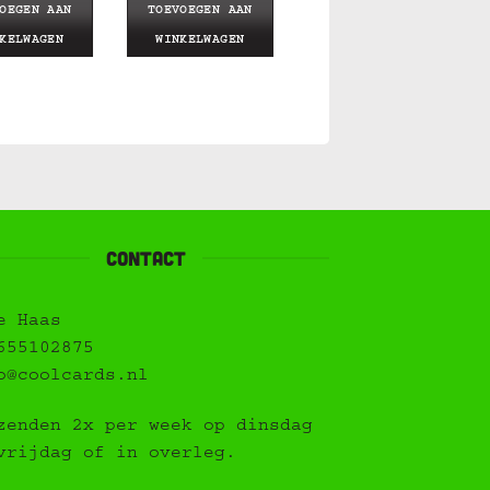
OEGEN AAN
TOEVOEGEN AAN
KELWAGEN
WINKELWAGEN
contact
e Haas
655102875
o@coolcards.nl
zenden 2x per week op dinsdag
vrijdag of in overleg.