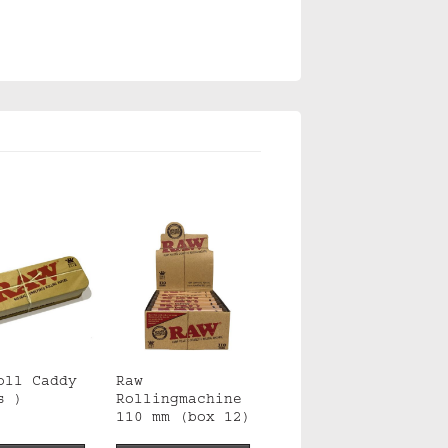
oll Caddy
Raw
s )
Rollingmachine
110 mm (box 12)