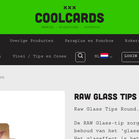
Overige Producten
Paraplus en Ponchos
Roker
LOGIN
n
Vloei / Tips en Cones
NL
en
Raw Glass Tips
Raw Glass Tips Round
De RAW Glass-tip zor
behoud van het ‘glas