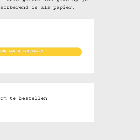
t mooie gevoel van glas op je
bsorberend is als papier.
 24 aantal
GEN AAN WINKELWAGEN
om te bestellen