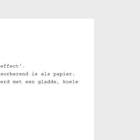
seffect’.
bsorberend is als papier.
eerd met een gladde, koele