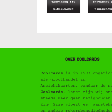
TOEVOEGEN AAN
TOEVOEGEN AAN
TOEVOEGEN 
WINKELWAGEN
WINKELWAGEN
WINKELWAG
Over Coolcards
Coolcards
is in 1993 opgeric
als groothandel in
Ansichtkaarten, vandaar de n
Coolcards
, later zijn wij on
steeds meer gaan bezighouden
King Size vloeitjes, aanstek
en andere rokersbenodigdhede