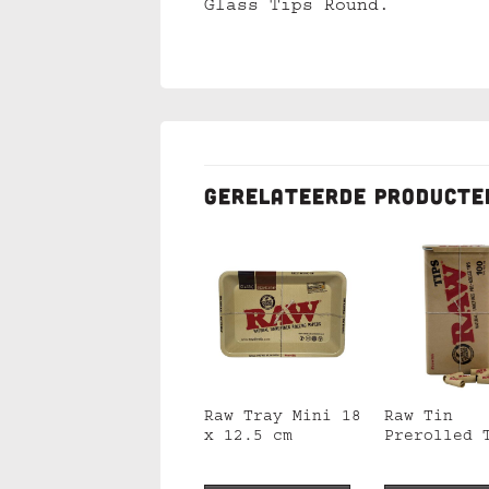
Glass Tips Round.
GERELATEERDE PRODUCTE
Raw Tray Forrest
Raw Tray Mini 18
Raw Tin
Small 27.5 x
x 12.5 cm
Prerolled 
17.5 cm