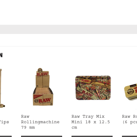
N
Raw
Raw Tray Mix
Raw R
Tips
Rollingmachine
Mini 18 x 12.5
(6 pc
79 mm
cm