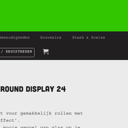
sbenodigheden
Souvenirs
Stash & Scales
 / REGISTREREN
 Round display 24
.
gt voor gemakkelijk rollen met
effect’.