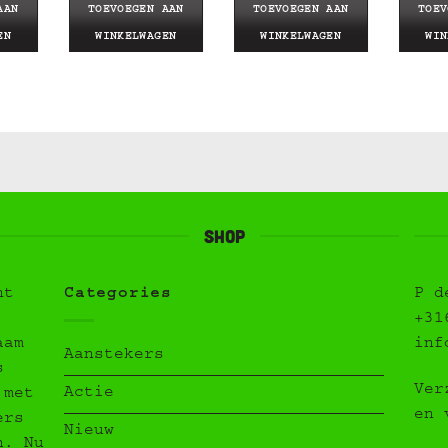
AAN
TOEVOEGEN AAN
TOEVOEGEN AAN
TOEV
EN
WINKELWAGEN
WINKELWAGEN
WIN
Shop
ht
Categories
P d
+31
aam
inf
Aanstekers
s
Ver
Actie
 met
en 
ers
Nieuw
n. Nu