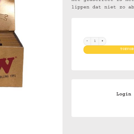
Het glaseffect is he
lippen dat niet zo a
Raw Glass Tips Round display
TOEVOE
Login