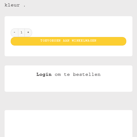
kleur .
Cool 41 Metal Grinder Pink Pussy 50/4 (10pcs) aantal
TOEVOEGEN AAN WINKELWAGEN
Login
om te bestellen