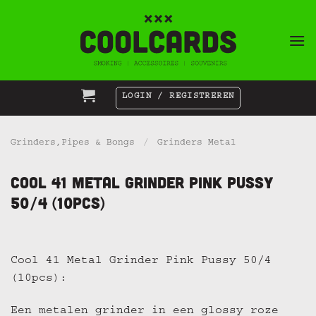
Ga
naar
inhoud
LOGIN / REGISTREREN
Grinders,Pipes & Bongs
/
Grinders Metal
Cool 41 Metal Grinder Pink Pussy
50/4 (10pcs)
Cool 41 Metal Grinder Pink Pussy 50/4
(10pcs):
Een metalen grinder in een glossy roze